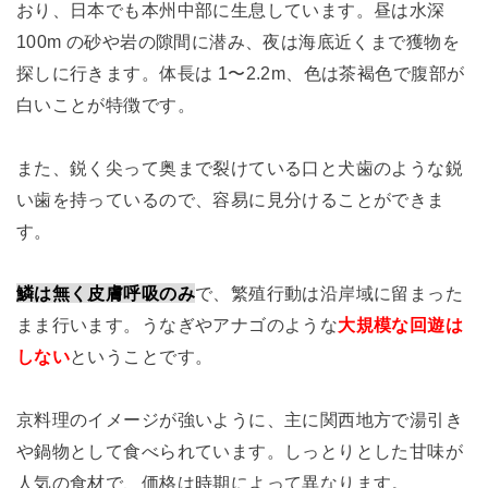
おり、日本でも本州中部に生息しています。昼は水深
100m の砂や岩の隙間に潜み、夜は海底近くまで獲物を
探しに行きます。体長は 1〜2.2m、色は茶褐色で腹部が
白いことが特徴です。
また、鋭く尖って奥まで裂けている口と犬歯のような鋭
い歯を持っているので、容易に見分けることができま
す。
鱗は無く皮膚呼吸のみ
で、繁殖行動は沿岸域に留まった
まま行います。うなぎやアナゴのような
大規模な回遊は
しない
ということです。
京料理のイメージが強いように、主に関西地方で湯引き
や鍋物として食べられています。しっとりとした甘味が
人気の食材で、価格は時期によって異なります。