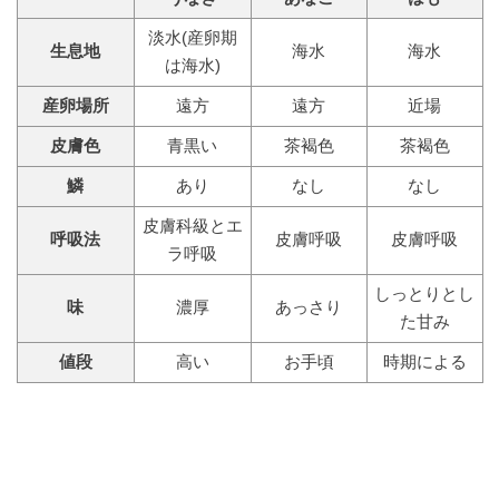
淡水(産卵期
生息地
海水
海水
は海水)
産卵場所
遠方
遠方
近場
皮膚色
青黒い
茶褐色
茶褐色
鱗
あり
なし
なし
皮膚科級とエ
呼吸法
皮膚呼吸
皮膚呼吸
ラ呼吸
しっとりとし
味
濃厚
あっさり
た甘み
値段
高い
お手頃
時期による