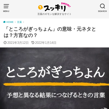
MENU
SEARCH
言葉のギモンを解決するサイト
HOME
言葉
「ところがぎっちょん」の意味・元ネタと
は？方言なの？
2021年3月12日
2022年1月14日