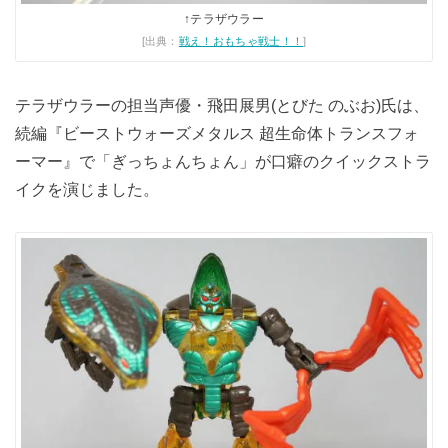
↑テラザウラー
[出典：
戦え！おもちゃ戦士！！
]
テラザウラーの担当声優・飛田展男(とびた のぶお)氏は、
続編『ビーストウォーズメタルス 超生命体トランスフォ
ーマー』で「ぎっちょんちょん」が口癖のクイックストラ
イクを演じました。