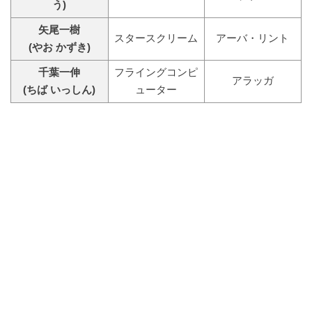
う)
矢尾一樹
スタースクリーム
アーバ・リント
(やお かずき)
千葉一伸
フライングコンピ
アラッガ
(ちば いっしん)
ューター