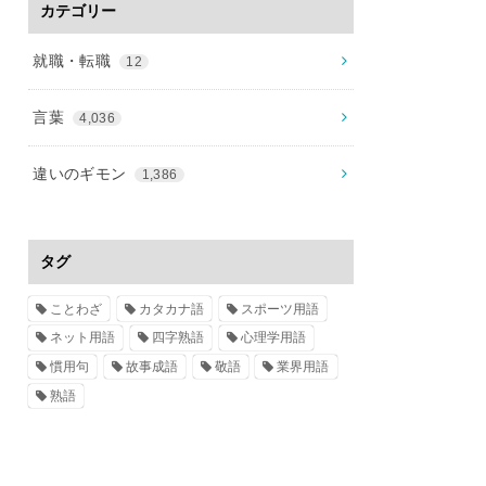
カテゴリー
就職・転職
12
言葉
4,036
違いのギモン
1,386
タグ
ことわざ
カタカナ語
スポーツ用語
ネット用語
四字熟語
心理学用語
慣用句
故事成語
敬語
業界用語
熟語