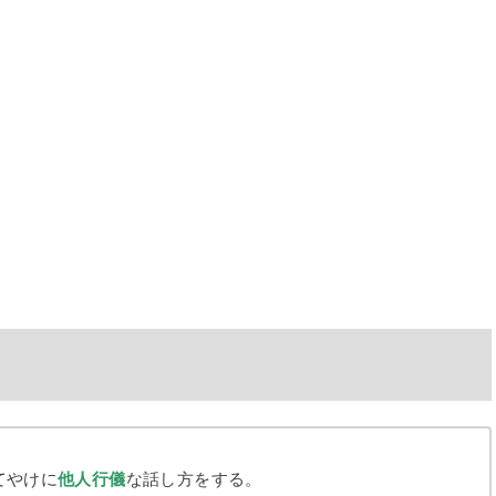
てやけに
他人行儀
な話し方をする。