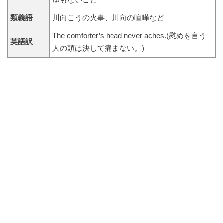
ゆもないこと
類義語
川向こうの火事、川向の喧嘩など
The comforter’s head never aches.(慰めを言う
英語訳
人の頭は決して痛まない。)