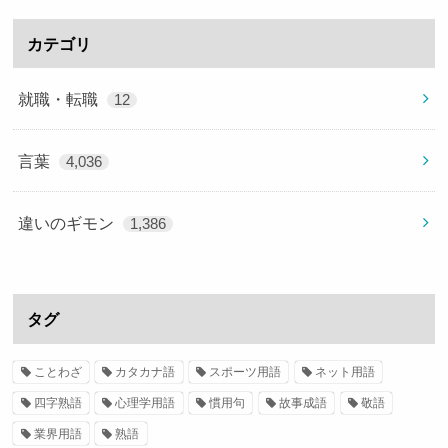
カテゴリ
就職・転職
12
言葉
4,036
違いのギモン
1,386
タグ
ことわざ
カタカナ語
スポーツ用語
ネット用語
四字熟語
心理学用語
慣用句
故事成語
敬語
業界用語
熟語