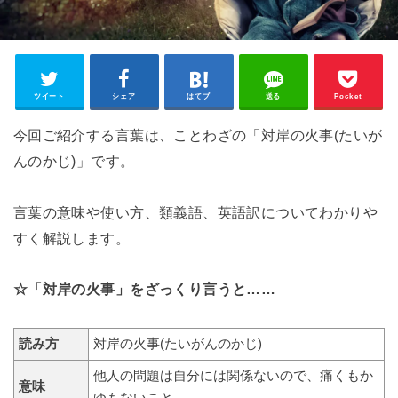
ツイート
シェア
はてブ
送る
Pocket
今回ご紹介する言葉は、ことわざの「対岸の火事(たいが
んのかじ)」です。
言葉の意味や使い方、類義語、英語訳についてわかりや
すく解説します。
☆「対岸の火事」をざっくり言うと……
読み方
対岸の火事(たいがんのかじ)
他人の問題は自分には関係ないので、痛くもか
意味