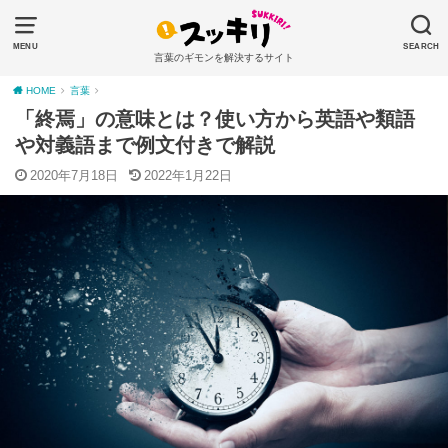
MENU
SEARCH
言葉のギモンを解決するサイト
HOME
言葉
「終焉」の意味とは？使い方から英語や類語
や対義語まで例文付きで解説
2020年7月18日
2022年1月22日