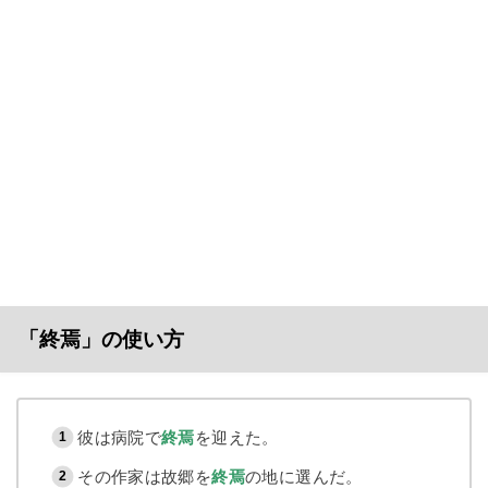
「終焉」の使い方
彼は病院で
終焉
を迎えた。
その作家は故郷を
終焉
の地に選んだ。