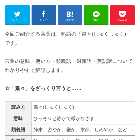
ツイート
シェア
はてブ
送る
Pocket
今回ご紹介する言葉は、熟語の「粛々(しゅくしゅく)」
です。
言葉の意味・使い方・類義語・対義語・英語訳について
わかりやすく解説します。
☆「粛々」をざっくり言うと……
読み方
粛々(しゅくしゅく)
意味
ひっそりと静かで厳かなさま
類義語
静粛、密やか、厳か、粛然、しめやか など