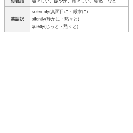
対義語
騒々しい、賑やか、軽々しい、騒然 など
solemnly(真面目に・厳粛に)
英語訳
silently(静かに・黙々と)
quietly(じっと・黙々と)