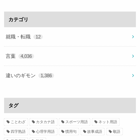
カテゴリ
就職・転職
12
言葉
4,036
違いのギモン
1,386
タグ
ことわざ
カタカナ語
スポーツ用語
ネット用語
四字熟語
心理学用語
慣用句
故事成語
敬語