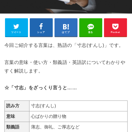
ツイート
シェア
はてブ
送る
Pocket
今回ご紹介する言葉は、熟語の「寸志(すんし)」です。
言葉の意味・使い方・類義語・英語訳についてわかりや
すく解説します。
☆「寸志」をざっくり言うと……
読み方
寸志(すんし)
意味
心ばかりの贈り物
類義語
薄志、御礼、ご厚志など