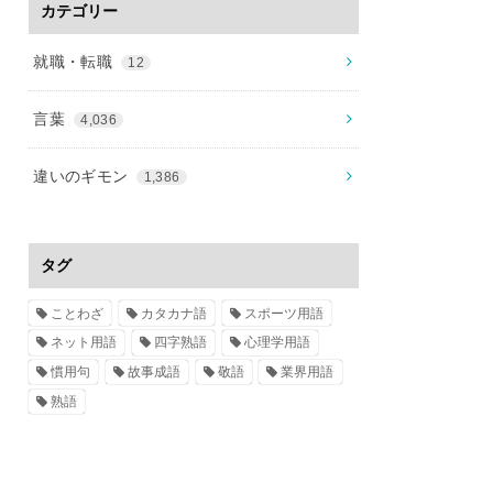
カテゴリー
就職・転職
12
言葉
4,036
違いのギモン
1,386
タグ
ことわざ
カタカナ語
スポーツ用語
ネット用語
四字熟語
心理学用語
慣用句
故事成語
敬語
業界用語
熟語