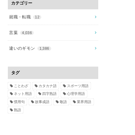
カテゴリー
就職・転職
12
言葉
4,036
違いのギモン
1,386
タグ
ことわざ
カタカナ語
スポーツ用語
ネット用語
四字熟語
心理学用語
慣用句
故事成語
敬語
業界用語
熟語