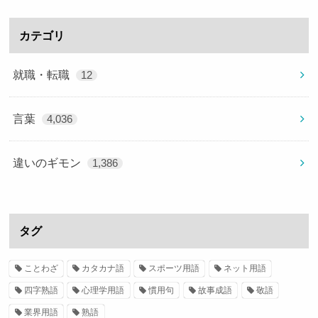
カテゴリ
就職・転職
12
言葉
4,036
違いのギモン
1,386
タグ
ことわざ
カタカナ語
スポーツ用語
ネット用語
四字熟語
心理学用語
慣用句
故事成語
敬語
業界用語
熟語