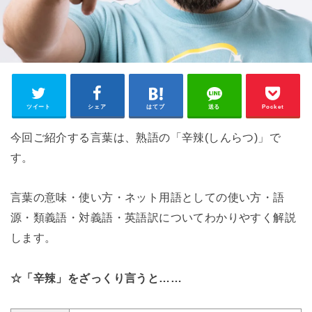
ツイート
シェア
はてブ
送る
Pocket
今回ご紹介する言葉は、熟語の「辛辣(しんらつ)」で
す。
言葉の意味・使い方・ネット用語としての使い方・語
源・類義語・対義語・英語訳についてわかりやすく解説
します。
☆「辛辣」をざっくり言うと……