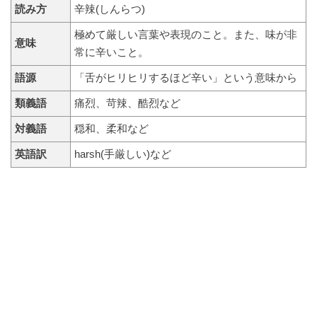
読み方
辛辣(しんらつ)
極めて厳しい言葉や表現のこと。また、味が非
意味
常に辛いこと。
語源
「舌がヒリヒリするほど辛い」という意味から
類義語
痛烈、苛辣、酷烈など
対義語
穏和、柔和など
英語訳
harsh(手厳しい)など