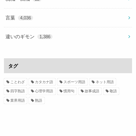
言葉
4,036
違いのギモン
1,386
タグ
ことわざ
カタカナ語
スポーツ用語
ネット用語
四字熟語
心理学用語
慣用句
故事成語
敬語
業界用語
熟語