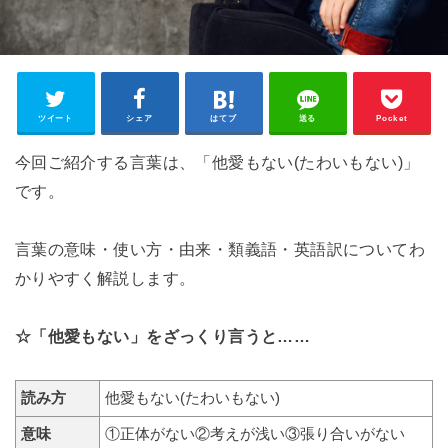
ツイート
シェア
はてブ
送る
Pocket
今回ご紹介する言葉は、「他愛もない(たわいもない)」
です。
言葉の意味・使い方・由来・類義語・英語訳についてわ
かりやすく解説します。
☆「他愛もない」をざっくり言うと……
読み方
他愛もない(たわいもない)
意味
①正体がない②考えが浅い③張り合いがない