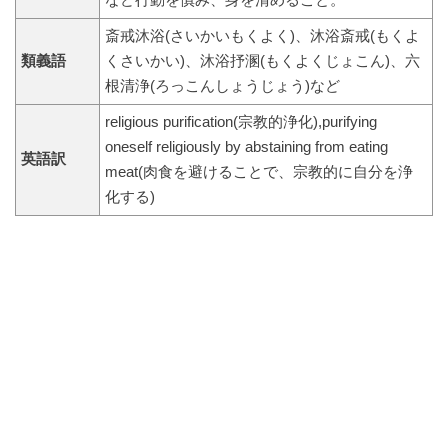
など行動を慎み、身を清めること。
斎戒沐浴(さいかいもくよく)、沐浴斎戒(もくよ
類義語
くさいかい)、沐浴抒溷(もくよくじょこん)、六
根清浄(ろっこんしょうじょう)など
religious purification(宗教的浄化),purifying
oneself religiously by abstaining from eating
英語訳
meat(肉食を避けることで、宗教的に自分を浄
化する)