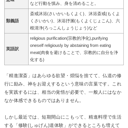
など行動を慎み、身を清めること。
斎戒沐浴(さいかいもくよく)、沐浴斎戒(もくよ
類義語
くさいかい)、沐浴抒溷(もくよくじょこん)、六
根清浄(ろっこんしょうじょう)など
religious purification(宗教的浄化),purifying
oneself religiously by abstaining from eating
英語訳
meat(肉食を避けることで、宗教的に自分を浄
化する)
「精進潔斎」はあらゆる欲望・煩悩を捨てて、仏道の修
行に励み、神をお迎えするという意味の言葉です。これ
を実践するには、相当の覚悟が必要で、一般人にはなか
なか体感できるものではありません。
しかし最近では、短期間山にこもって、精進料理で生活
する「修験(しゅげん)道体験」ができるところも増えて