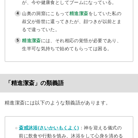
が、今や健康食としてブームになっている。
山奥の洞窟にこもって
精進潔斎
をしていた私の
叔父が俗世に還ってきたが、顔つきが以前とま
るで違っていた。
精進潔斎
には、それ相応の覚悟が必要であり、
生半可な気持ちで始めてもらっては困る。
「精進潔斎」の類義語
精進潔斎には以下のような類義語があります。
斎戒沐浴(さいかいもくよく)
：神を迎える儀式の
前に飲食や行動を慎み、沐浴をして心身を清める