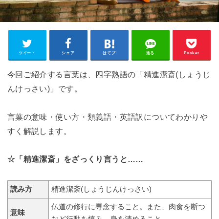
ツイート
シェア
はてブ
送る
Pocket
今回ご紹介する言葉は、四字熟語の「精進潔斎(しょうじ
んけっさい)」です。
言葉の意味・使い方・類義語・英語訳についてわかりや
すく解説します。
☆「精進潔斎」をざっくり言うと……
読み方
精進潔斎(しょうじんけっさい)
仏道の修行に専念すること。また、肉食を断つ
意味