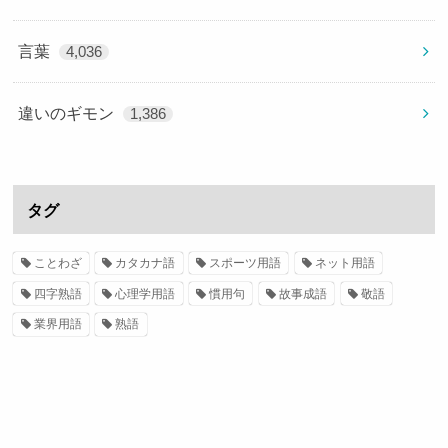
言葉
4,036
違いのギモン
1,386
タグ
ことわざ
カタカナ語
スポーツ用語
ネット用語
四字熟語
心理学用語
慣用句
故事成語
敬語
業界用語
熟語