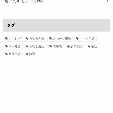
違いのギモン
1,386
タグ
ことわざ
カタカナ語
スポーツ用語
ネット用語
四字熟語
心理学用語
慣用句
故事成語
敬語
業界用語
熟語