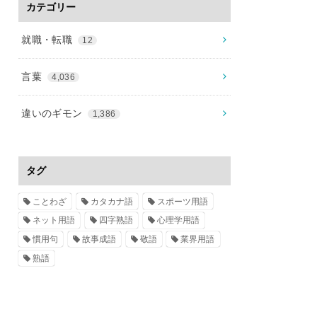
カテゴリー
就職・転職
12
言葉
4,036
違いのギモン
1,386
タグ
ことわざ
カタカナ語
スポーツ用語
ネット用語
四字熟語
心理学用語
慣用句
故事成語
敬語
業界用語
熟語