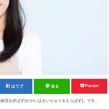
Pocket
はてブ
送る
細流を択ばず(かかいはさいりゅうをえらばず)」です。