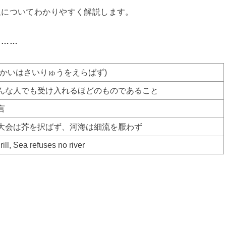
訳についてわかりやすく解説します。
と……
かかいはさいりゅうをえらばず)
んな人でも受け入れるほどのものであること
言
大会は芥を択ばず、河海は細流を厭わず
ill, Sea refuses no river