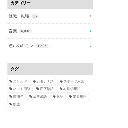
カテゴリー
就職・転職
12
言葉
4,036
違いのギモン
1,386
タグ
ことわざ
カタカナ語
スポーツ用語
ネット用語
四字熟語
心理学用語
慣用句
故事成語
敬語
業界用語
熟語