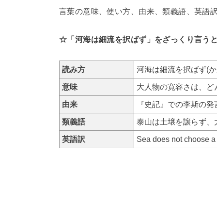
言葉の意味、使い方、由来、類義語、英語
☆「河海は細流を択ばず」をざっくり言う
読み方
河海は細流を択ばず(
意味
大人物の寛容さは、ど
由来
『史記』での李斯の発
類義語
泰山は土壌を譲らず、
英語訳
Sea does not choose a r