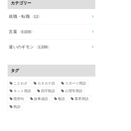
カテゴリー
就職・転職
12
言葉
4,036
違いのギモン
1,386
タグ
ことわざ
カタカナ語
スポーツ用語
ネット用語
四字熟語
心理学用語
慣用句
故事成語
敬語
業界用語
熟語