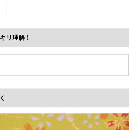
キリ理解！
く