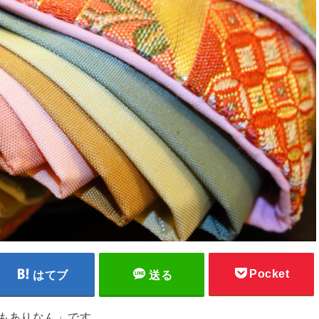
Pocket
はてブ
送る
さもありなん」です。