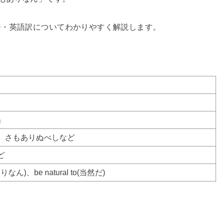
語・英語訳についてわかりやすく解説します。
」
、さもありぬべしなど
ど
もありなん)、be natural to(当然だ)