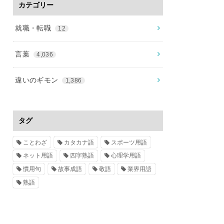
カテゴリー
就職・転職
12
言葉
4,036
違いのギモン
1,386
タグ
ことわざ
カタカナ語
スポーツ用語
ネット用語
四字熟語
心理学用語
慣用句
故事成語
敬語
業界用語
熟語