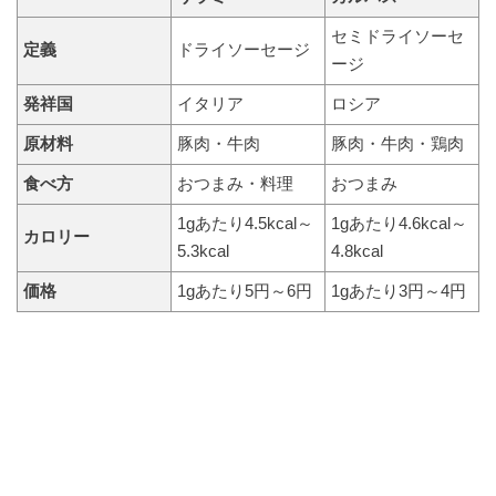
セミドライソーセ
定義
ドライソーセージ
ージ
発祥国
イタリア
ロシア
原材料
豚肉・牛肉
豚肉・牛肉・鶏肉
食べ方
おつまみ・料理
おつまみ
1gあたり4.5kcal～
1gあたり4.6kcal～
カロリー
5.3kcal
4.8kcal
価格
1gあたり5円～6円
1gあたり3円～4円