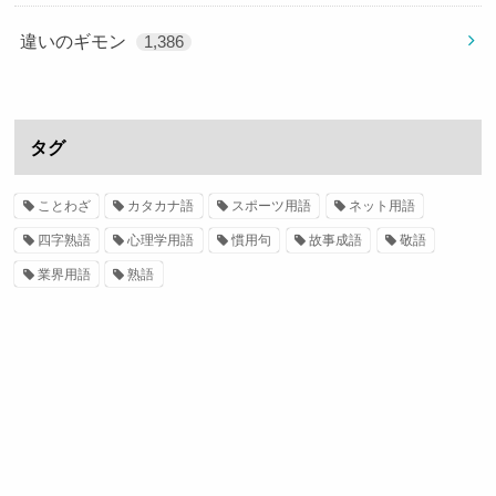
違いのギモン
1,386
タグ
ことわざ
カタカナ語
スポーツ用語
ネット用語
四字熟語
心理学用語
慣用句
故事成語
敬語
業界用語
熟語