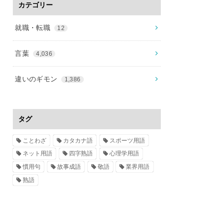
カテゴリー
就職・転職
12
言葉
4,036
違いのギモン
1,386
タグ
ことわざ
カタカナ語
スポーツ用語
ネット用語
四字熟語
心理学用語
慣用句
故事成語
敬語
業界用語
熟語