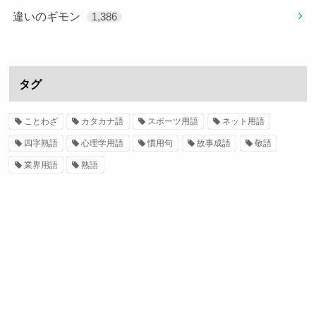
違いのギモン
1,386
タグ
ことわざ
カタカナ語
スポーツ用語
ネット用語
四字熟語
心理学用語
慣用句
故事成語
敬語
業界用語
熟語