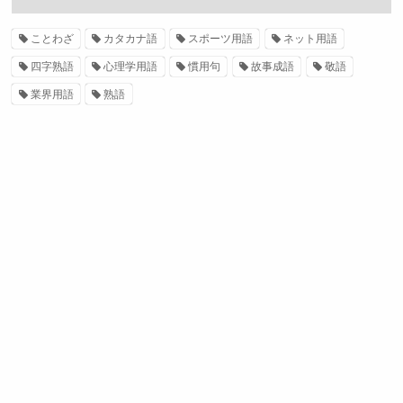
ことわざ
カタカナ語
スポーツ用語
ネット用語
四字熟語
心理学用語
慣用句
故事成語
敬語
業界用語
熟語