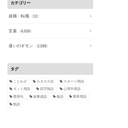
カテゴリー
就職・転職
12
言葉
4,036
違いのギモン
1,386
タグ
ことわざ
カタカナ語
スポーツ用語
ネット用語
四字熟語
心理学用語
慣用句
故事成語
敬語
業界用語
熟語