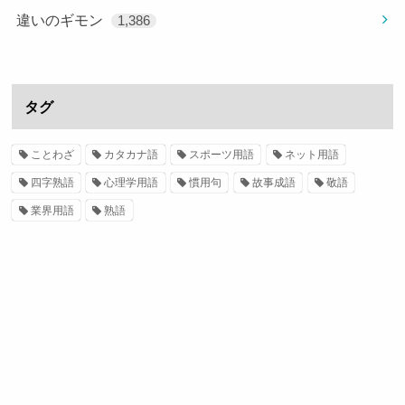
違いのギモン
1,386
タグ
ことわざ
カタカナ語
スポーツ用語
ネット用語
四字熟語
心理学用語
慣用句
故事成語
敬語
業界用語
熟語