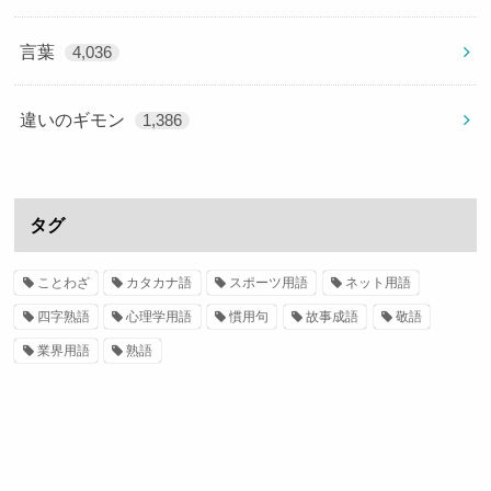
言葉
4,036
違いのギモン
1,386
タグ
ことわざ
カタカナ語
スポーツ用語
ネット用語
四字熟語
心理学用語
慣用句
故事成語
敬語
業界用語
熟語