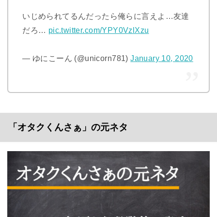
いじめられてるんだったら俺らに言えよ…友達
だろ…
pic.twitter.com/YPY0VzlXzu
— ゆにこーん (@unicorn781)
January 10, 2020
「オタクくんさぁ」の元ネタ