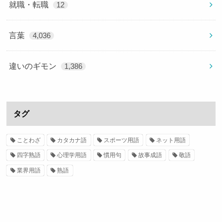
就職・転職
12
言葉
4,036
違いのギモン
1,386
タグ
ことわざ
カタカナ語
スポーツ用語
ネット用語
四字熟語
心理学用語
慣用句
故事成語
敬語
業界用語
熟語