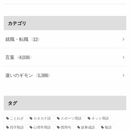
カテゴリ
就職・転職
12
言葉
4,036
違いのギモン
1,386
タグ
ことわざ
カタカナ語
スポーツ用語
ネット用語
四字熟語
心理学用語
慣用句
故事成語
敬語