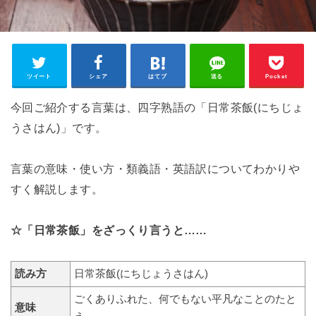
ツイート
シェア
はてブ
送る
Pocket
今回ご紹介する言葉は、四字熟語の「日常茶飯(にちじょ
うさはん)」です。
言葉の意味・使い方・類義語・英語訳についてわかりや
すく解説します。
☆「日常茶飯」をざっくり言うと……
読み方
日常茶飯(にちじょうさはん)
ごくありふれた、何でもない平凡なことのたと
意味