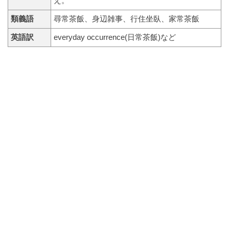
え。
類義語
尋常茶飯、身辺雑事、行住坐臥、家常茶飯
英語訳
everyday occurrence(日常茶飯)など