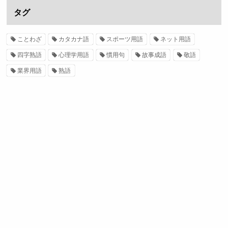
タグ
ことわざ
カタカナ語
スポーツ用語
ネット用語
四字熟語
心理学用語
慣用句
故事成語
敬語
業界用語
熟語