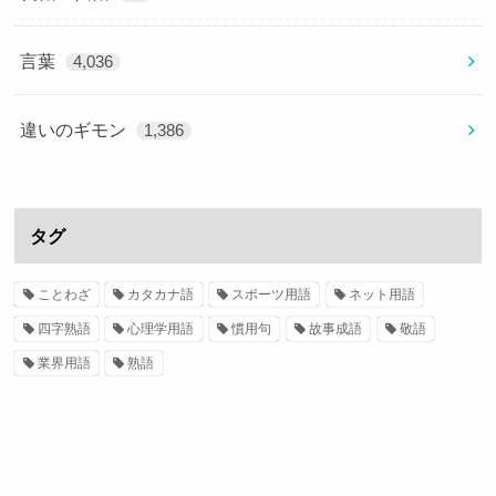
言葉
4,036
違いのギモン
1,386
タグ
ことわざ
カタカナ語
スポーツ用語
ネット用語
四字熟語
心理学用語
慣用句
故事成語
敬語
業界用語
熟語