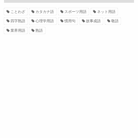
ことわざ
カタカナ語
スポーツ用語
ネット用語
四字熟語
心理学用語
慣用句
故事成語
敬語
業界用語
熟語