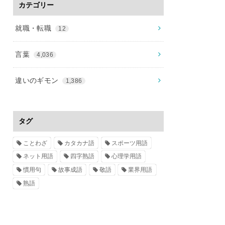
カテゴリー
就職・転職
12
言葉
4,036
違いのギモン
1,386
タグ
ことわざ
カタカナ語
スポーツ用語
ネット用語
四字熟語
心理学用語
慣用句
故事成語
敬語
業界用語
熟語