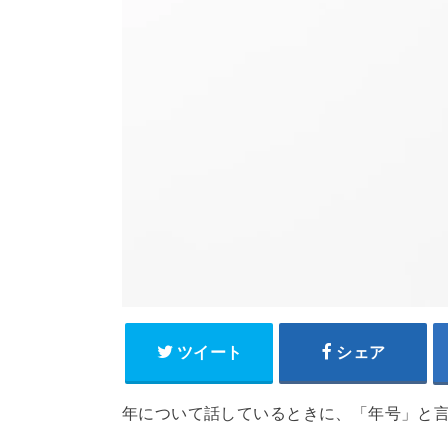
ツイート
シェア
年について話しているときに、「年号」と