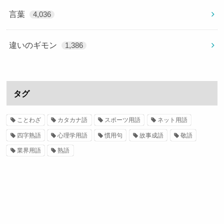
言葉
4,036
違いのギモン
1,386
タグ
ことわざ
カタカナ語
スポーツ用語
ネット用語
四字熟語
心理学用語
慣用句
故事成語
敬語
業界用語
熟語