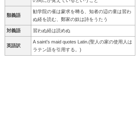
の間にか覚えているということ
勧学院の雀は蒙求を囀る、知者の辺の童は習わ
類義語
ぬ経を読む、鄭家の奴は詩をうたう
対義語
習わぬ経は読めぬ
A saint’s maid quotes Latin.(聖人の家の使用人は
英語訳
ラテン語を引用する。)