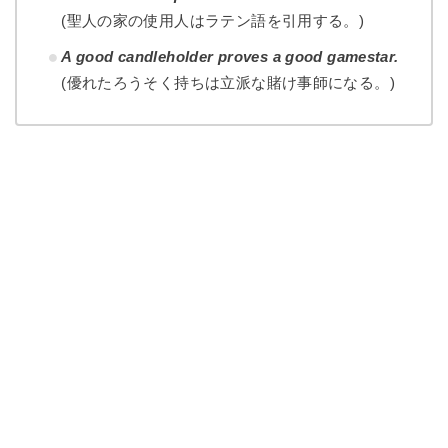
(聖人の家の使用人はラテン語を引用する。)
A good candleholder proves a good gamestar.
(優れたろうそく持ちは立派な賭け事師になる。)