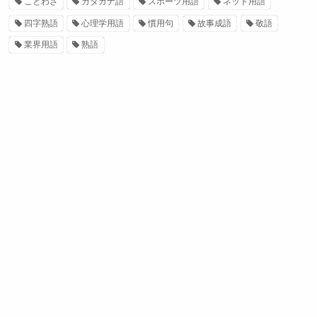
ことわざ
カタカナ語
スポーツ用語
ネット用語
四字熟語
心理学用語
慣用句
故事成語
敬語
業界用語
熟語