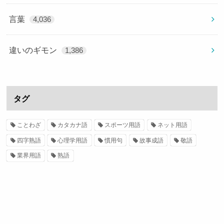
言葉
4,036
違いのギモン
1,386
タグ
ことわざ
カタカナ語
スポーツ用語
ネット用語
四字熟語
心理学用語
慣用句
故事成語
敬語
業界用語
熟語