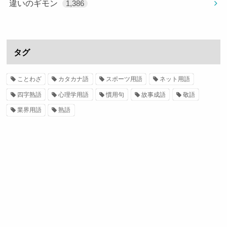
違いのギモン
1,386
タグ
ことわざ
カタカナ語
スポーツ用語
ネット用語
四字熟語
心理学用語
慣用句
故事成語
敬語
業界用語
熟語