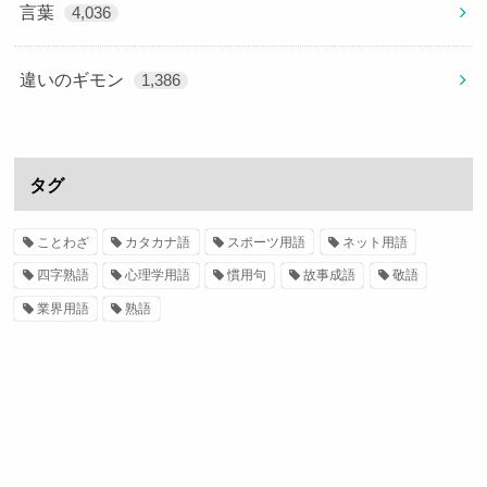
言葉
4,036
違いのギモン
1,386
タグ
ことわざ
カタカナ語
スポーツ用語
ネット用語
四字熟語
心理学用語
慣用句
故事成語
敬語
業界用語
熟語