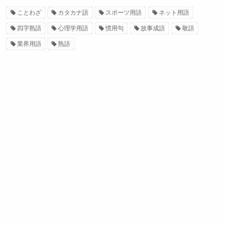
ことわざ
カタカナ語
スポーツ用語
ネット用語
四字熟語
心理学用語
慣用句
故事成語
敬語
業界用語
熟語