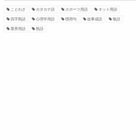
ことわざ
カタカナ語
スポーツ用語
ネット用語
四字熟語
心理学用語
慣用句
故事成語
敬語
業界用語
熟語