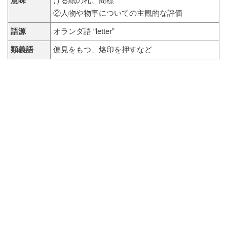
意味
ける紙の札、商標
②人物や物事についての主観的な評価
語源
オランダ語 “letter”
類義語
偏見をもつ、烙印を押すなど