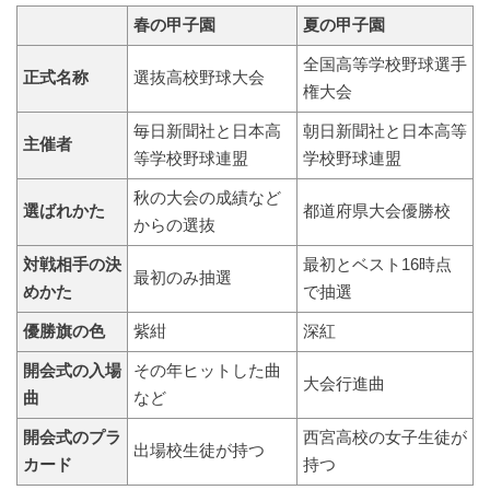
春の甲子園
夏の甲子園
全国高等学校野球選手
正式名称
選抜高校野球大会
権大会
毎日新聞社と日本高
朝日新聞社と日本高等
主催者
等学校野球連盟
学校野球連盟
秋の大会の成績など
選ばれかた
都道府県大会優勝校
からの選抜
対戦相手の決
最初とベスト16時点
最初のみ抽選
めかた
で抽選
優勝旗の色
紫紺
深紅
開会式の入場
その年ヒットした曲
大会行進曲
曲
など
開会式のプラ
西宮高校の女子生徒が
出場校生徒が持つ
カード
持つ