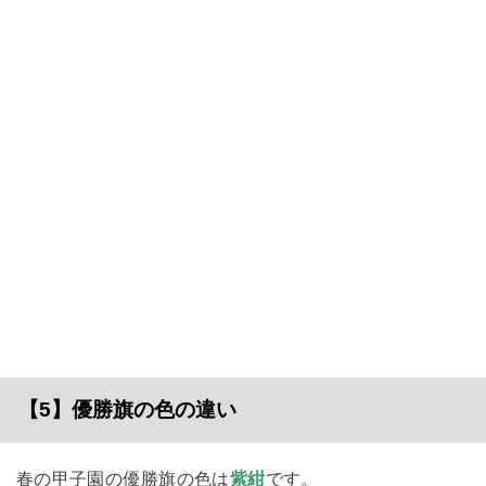
【5】優勝旗の色の違い
春の甲子園の優勝旗の色は
紫紺
です。