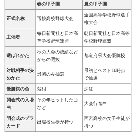
春の甲子園
夏の甲子園
全国高等学校野球選手
正式名称
選抜高校野球大会
権大会
毎日新聞社と日本高
朝日新聞社と日本高等
主催者
等学校野球連盟
学校野球連盟
秋の大会の成績など
選ばれかた
都道府県大会優勝校
からの選抜
対戦相手の決
最初とベスト16時点
最初のみ抽選
めかた
で抽選
優勝旗の色
紫紺
深紅
開会式の入場
その年ヒットした曲
大会行進曲
曲
など
開会式のプラ
西宮高校の女子生徒が
出場校生徒が持つ
カード
持つ