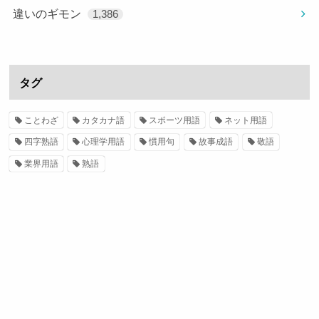
違いのギモン
1,386
タグ
ことわざ
カタカナ語
スポーツ用語
ネット用語
四字熟語
心理学用語
慣用句
故事成語
敬語
業界用語
熟語