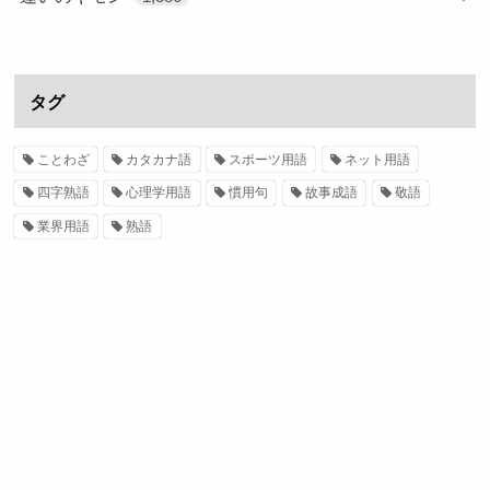
タグ
ことわざ
カタカナ語
スポーツ用語
ネット用語
四字熟語
心理学用語
慣用句
故事成語
敬語
業界用語
熟語