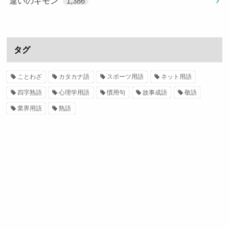
違いのギモン
1,386
タグ
ことわざ
カタカナ語
スポーツ用語
ネット用語
四字熟語
心理学用語
慣用句
故事成語
敬語
業界用語
熟語