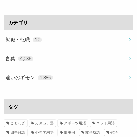
カテゴリ
就職・転職
12
言葉
4,036
違いのギモン
1,386
タグ
ことわざ
カタカナ語
スポーツ用語
ネット用語
四字熟語
心理学用語
慣用句
故事成語
敬語