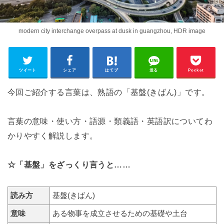
modern city interchange overpass at dusk in guangzhou, HDR image
ツイート
シェア
はてブ
送る
Pocket
今回ご紹介する言葉は、熟語の「基盤(きばん)」です。
言葉の意味・使い方・語源・類義語・英語訳についてわ
かりやすく解説します。
☆「基盤」をざっくり言うと……
読み方
基盤(きばん)
意味
ある物事を成立させるための基礎や土台