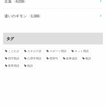
言葉
4,036
違いのギモン
1,386
タグ
ことわざ
カタカナ語
スポーツ用語
ネット用語
四字熟語
心理学用語
慣用句
故事成語
敬語
業界用語
熟語