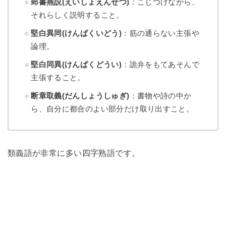
郢書燕説(えいしょえんせつ)
：こじつけながら、
それらしく説明すること。
堅白異同(けんぱくいどう)
：筋の通らない主張や
論理。
堅白同異(けんぱくどうい)
：詭弁をもてあそんで
主張すること。
断章取義(だんしょうしゅぎ)
：書物や詩の中か
ら、自分に都合のよい部分だけ取り出すこと。
類義語が非常に多い四字熟語です。