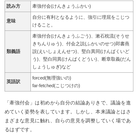
読み方
牽強付会(けんきょうふかい)
自分に有利となるように、強引に理屈をこじつ
意味
けること。
牽強付合(けんきょうふごう)、漱石枕流(そうせ
きちんりゅう)、付会之説(ふかいのせつ)郢書燕
類義語
説(えいしょえんせつ)、堅白異同(けんぱくいど
う)、堅白同異(けんぱくどうい)、断章取義(だん
しょうしゅぎ)など
forced(無理強いの)
英語訳
far-fetched(こじつけの)
「牽強付会」は初めから自分の結論ありきで、議論を進
めていく姿勢を表しています。しかし、本来議論とはさ
まざまな意見に触れ、自らの意見を調整していく場であ
るはずです。