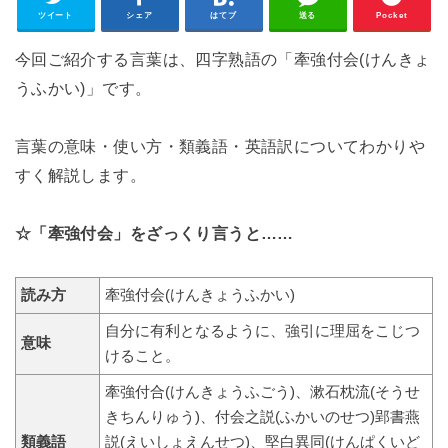
ツイート
シェア
はてブ
送る
Pocket
今回ご紹介する言葉は、四字熟語の「牽強付会(けんきょ
うふかい)」です。
言葉の意味・使い方・類義語・英語訳についてわかりや
すく解説します。
☆「牽強付会」をざっくり言うと……
読み方
牽強付会(けんきょうふかい)
自分に有利となるように、強引に理屈をこじつ
意味
けること。
牽強付合(けんきょうふごう)、漱石枕流(そうせ
きちんりゅう)、付会之説(ふかいのせつ)郢書燕
類義語
説(えいしょえんせつ)、堅白異同(けんぱくいど