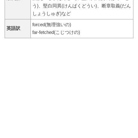
う)、堅白同異(けんぱくどうい)、断章取義(だん
しょうしゅぎ)など
forced(無理強いの)
英語訳
far-fetched(こじつけの)