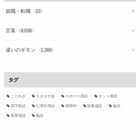
就職・転職
12
言葉
4,036
違いのギモン
1,386
タグ
ことわざ
カタカナ語
スポーツ用語
ネット用語
四字熟語
心理学用語
慣用句
故事成語
敬語
業界用語
熟語