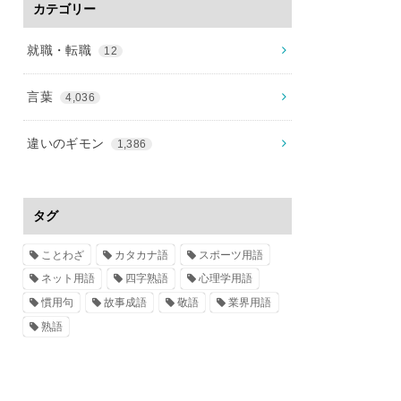
カテゴリー
就職・転職
12
言葉
4,036
違いのギモン
1,386
タグ
ことわざ
カタカナ語
スポーツ用語
ネット用語
四字熟語
心理学用語
慣用句
故事成語
敬語
業界用語
熟語