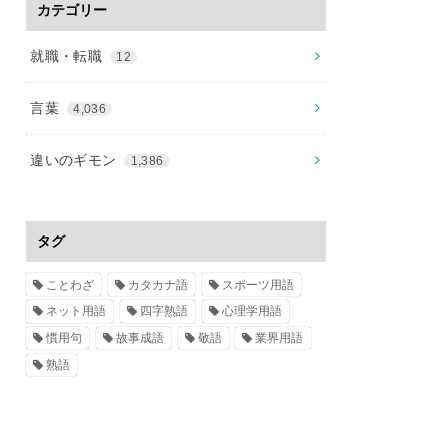
カテゴリー
就職・転職
12
言葉
4,036
違いのギモン
1,386
タグ
ことわざ
カタカナ語
スポーツ用語
ネット用語
四字熟語
心理学用語
慣用句
故事成語
敬語
業界用語
熟語