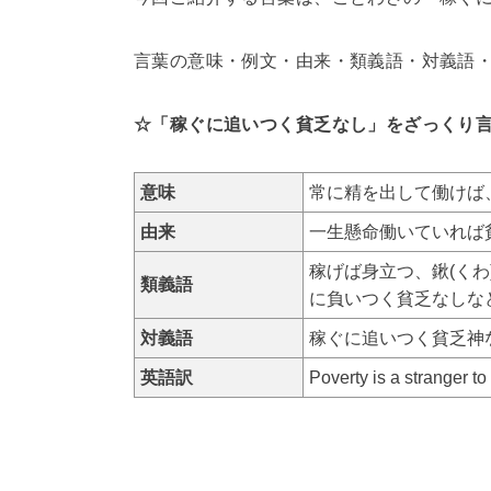
言葉の意味・例文・由来・類義語・対義語
☆「稼ぐに追いつく貧乏なし」をざっくり
意味
常に精を出して働けば
由来
一生懸命働いていれば
稼げば身立つ、鍬(く
類義語
に負いつく貧乏なしな
対義語
稼ぐに追いつく貧乏神
英語訳
Poverty is a strang