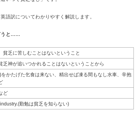
・英語訳についてわかりやすく解説します。
言うと……
、貧乏に苦しむことはないということ
貧乏神が追いつかれることはないということから
わ)をかたげた乞食は来ない、精出せば凍る間もなし水車、辛抱
ど
など
er to industry.(勤勉は貧乏を知らない)